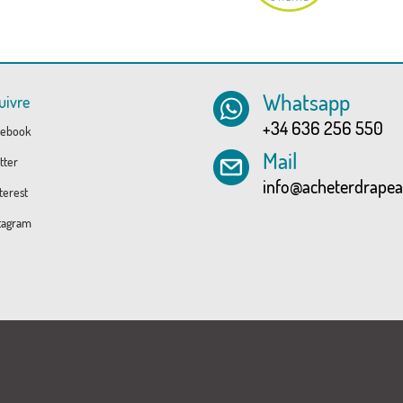
Whatsapp
uivre
+34 636 256 550
ebook
Mail
tter
info@acheterdrape
erest
tagram