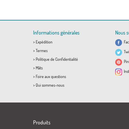
Informations générales
Nous s
>
Expédition
Fac
>
Termes
Twi
>
Politique de Confidentialité
Pint
>
Mâts
Ins
>
Foire aux questions
>
Qui sommes-nous
Produits