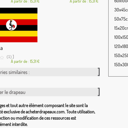
60x100c
À partir de : 15,31 €
À partir de : 15,31 €
30x45cm
50x75cm
15x20cm
100x150
120x180
a
150x250
]
(1)
À partir de : 15,31 €
150x300
ies similaires :
er le drapeau
ges et tout autre élément composant le site sont la
té exclusive de acheterdrapeaux.com. Toute utilisation,
ction ou modification de ces ressources est
ément interdite.