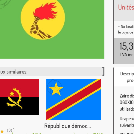
Unités
* Du lundi
le pays de
15,
TVA inc
ux similaires:
Descrip
pro
Zaire d
060X100
utilisat
Drapeau 
République démoc...
suivants
]
(3)