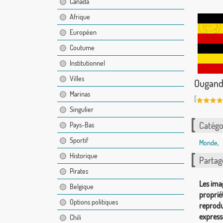
Canada
Afrique
Européen
Coutume
Institutionnel
Villes
Ougand
Marinas
[
Singulier
Catégor
Pays-Bas
Sportif
Monde
,
Historique
Partag
Pirates
Les ima
Belgique
proprié
Options politiques
reprodu
express
Chili