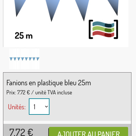
Fanions en plastique bleu 25m
Prix:
7.72
€ / unité TVA incluse
Unités:
7,72
€