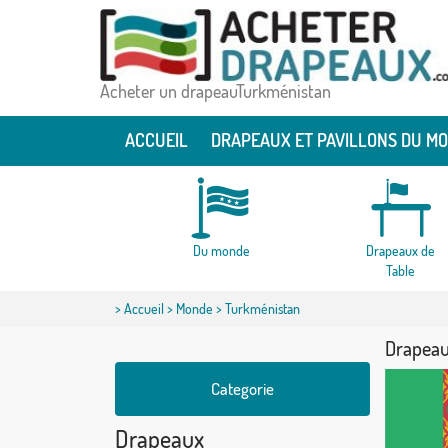
Acheter un drapeauTurkménistan
ACCUEIL
DRAPEAUX ET PAVILLONS DU M
Du monde
Drapeaux de
Table
>
Accueil
>
Monde
> Turkménistan
Drapeau
Categorie
Drapeaux