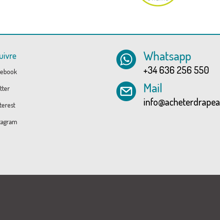
Whatsapp
uivre
+34 636 256 550
ebook
Mail
tter
info@acheterdrape
erest
tagram