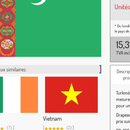
Unités
* Du lundi
le pays de
15,
TVA inc
ux similaires:
Descrip
pro
Turkmén
mesures
pour une
Drapeau
Vietnam
prix sui
]
[
]
(7)
(2)