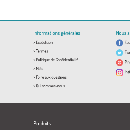
Informations générales
Nous s
>
Expédition
Fac
>
Termes
Twi
>
Politique de Confidentialité
Pint
>
Mâts
Ins
>
Foire aux questions
>
Qui sommes-nous
Produits