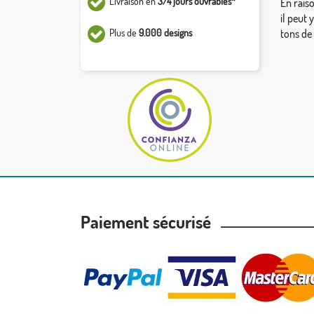
Livraison en
3/4 jours ouvrables*
En rais
il peut 
Plus de
9.000 designs
tons de
Paiement sécurisé