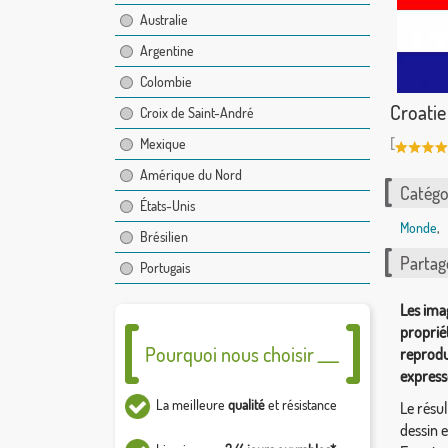
Australie
Argentine
Colombie
Croatie
Croix de Saint-André
[
Mexique
Amérique du Nord
Catégor
États-Unis
Monde
,
Brésilien
Partag
Portugais
Les ima
proprié
Pourquoi nous choisir ___
reprodu
express
La meilleure
qualité
et résistance
Le résul
dessin 