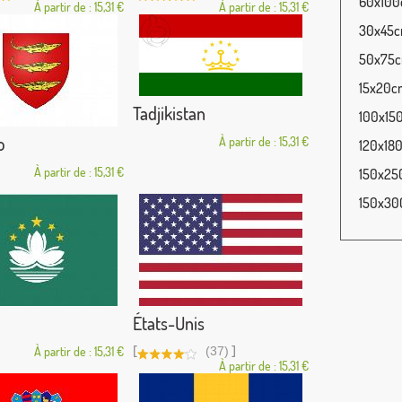
60x100c
À partir de : 15,31 €
À partir de : 15,31 €
30x45cm
50x75cm
15x20cm
Tadjikistan
100x150
o
À partir de : 15,31 €
120x180
À partir de : 15,31 €
150x250
150x300
États-Unis
[
]
À partir de : 15,31 €
(37)
À partir de : 15,31 €