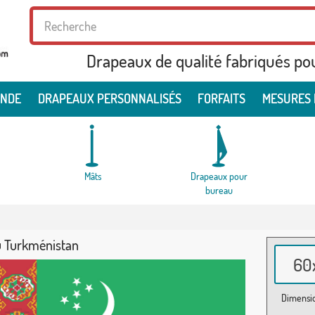
Drapeaux de qualité fabriqués po
ONDE
DRAPEAUX PERSONNALISÉS
FORFAITS
MESURES 
Mâts
Drapeaux pour
bureau
 Turkménistan
60x
Dimensio